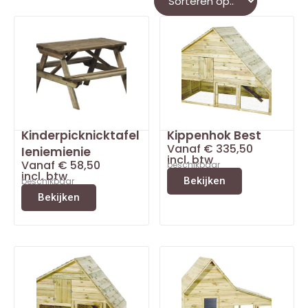
Kinderpicknicktafel
Kippenhok Best
Vanaf
€
335,50
Ieniemienie
incl. btw
Vanaf
€
58,50
beschikbaar
incl. btw
Bekijken
beschikbaar
Bekijken