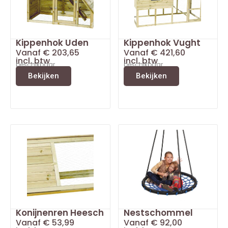
Kippenhok Uden
Kippenhok Vught
Vanaf
€
203,65
Vanaf
€
421,60
incl. btw
incl. btw
beschikbaar
beschikbaar
Bekijken
Bekijken
Konijnenren Heesch
Nestschommel
Vanaf
€
53,99
Vanaf
€
92,00