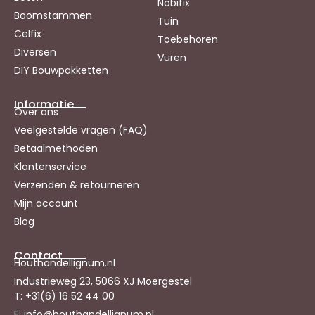
Nobifix
Boomstammen
Tuin
Celfix
Toebehoren
Diversen
Vuren
DIY Bouwpakketten
Informatie
Over ons
Veelgestelde vragen (FAQ)
Betaalmethoden
Klantenservice
Verzenden & retourneren
Mijn account
Blog
Contact
Houthandellignum.nl
Industrieweg 23, 5066 XJ Moergestel
T: +31(6) 16 52 44 00
E: info@houthandellignum.nl