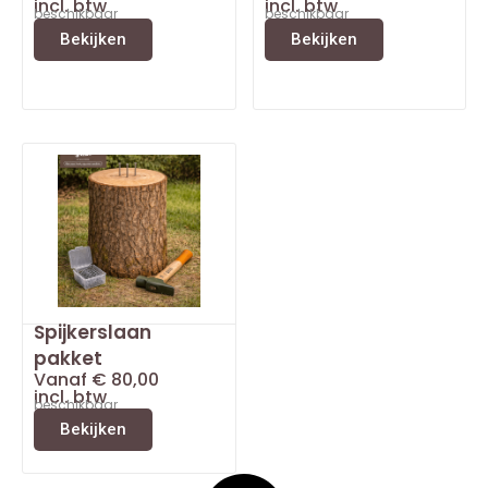
incl. btw
incl. btw
beschikbaar
beschikbaar
Bekijken
Bekijken
Spijkerslaan
pakket
Vanaf
€
80,00
incl. btw
beschikbaar
Bekijken