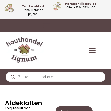
Persoonlijk advies
Top kwaliteit
0Bel: +31 6 16524400
Concurrerende
prijzen
Afdeklatten
Enig resultaat