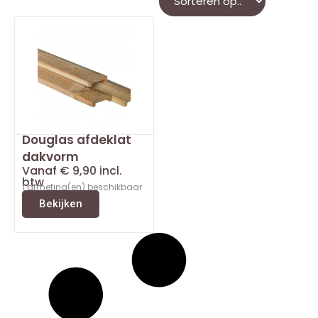
Douglas afdeklat
dakvorm
Vanaf
€
9,90
incl.
btw
1 afmeting(en) beschikbaar
Bekijken