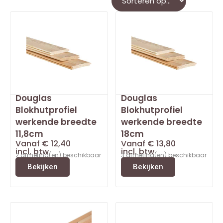
Douglas
Douglas
Blokhutprofiel
Blokhutprofiel
werkende breedte
werkende breedte
11,8cm
18cm
Vanaf
€
12,40
Vanaf
€
13,80
incl. btw
incl. btw
2 afmeting(en) beschikbaar
3 afmeting(en) beschikbaar
Bekijken
Bekijken