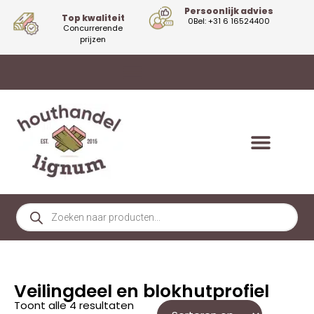
Persoonlijk advies
Top kwaliteit
0Bel: +31 6 16524400
Concurrerende
prijzen
Veilingdeel en blokhutprofiel
Toont alle 4 resultaten