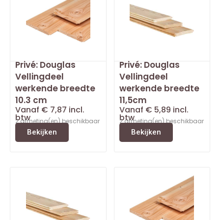
Privé: Douglas
Privé: Douglas
Vellingdeel
Vellingdeel
werkende breedte
werkende breedte
10.3 cm
11,5cm
Vanaf
€
7,87
incl.
Vanaf
€
5,89
incl.
btw
btw
2 afmeting(en) beschikbaar
2 afmeting(en) beschikbaar
Bekijken
Bekijken