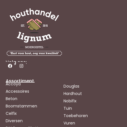
Volg ons:
Assortiment
Accoya
Douglas
Accessoires
Hardhout
Beton
Nobifix
Boomstammen
Tuin
Celfix
Toebehoren
Diversen
Vuren