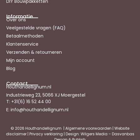
DIY Bouwpakketten
Informatie
Over ons
Veelgestelde vragen (FAQ)
Betaalmethoden
Klantenservice
Verzenden & retourneren
Mijn account
Blog
Contact
Houthandellignum.nl
Industrieweg 23, 5066 XJ Moergestel
T: +31(6) 16 52 44 00
E: info@houthandellignum.nl
© 2026 Houthandellignum |
Algemene voorwaarden
|
Website
disclaimer
|
Privacy verklaring
| Design: Wilgers Media – Dasvanbas
Design & Publish