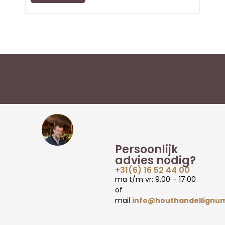
Persoonlijk
advies nodig?
+31(6) 16 52 44 00
ma t/m vr: 9.00 – 17.00
of
mail
info@houthandellignum