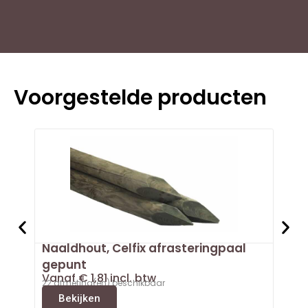
Voorgestelde producten
Naaldhout, Celfix afrasteringpaal
Doug
Van
gepunt
3 afm
Vanaf
€
1,81
incl. btw
B
22 afmeting(en) beschikbaar
Bekijken