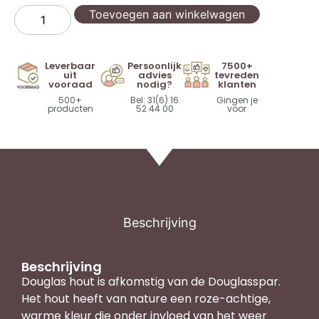
Toevoegen aan winkelwagen
Leverbaar
Persoonlijk
7500+
uit
advies
tevreden
vooraad
nodig?
klanten
500+
Bel: 31(6) 16
Gingen je
producten
52 44 00
voor
Beschrijving
Beschrijving
Douglas hout is afkomstig van de Douglasspar.
Het hout heeft van nature een roze-achtige,
warme kleur die onder invloed van het weer