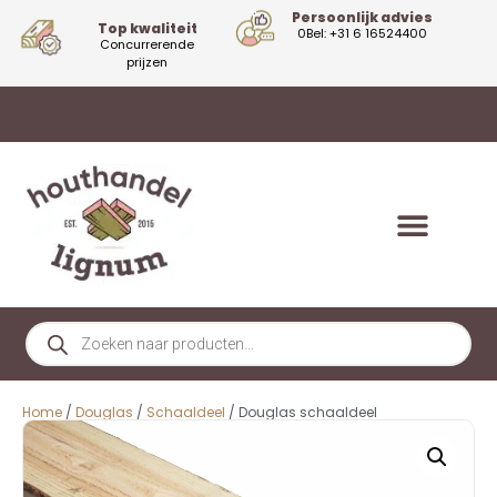
Persoonlijk advies
Top kwaliteit
0Bel: +31 6 16524400
Concurrerende
prijzen
Home
/
Douglas
/
Schaaldeel
/ Douglas schaaldeel