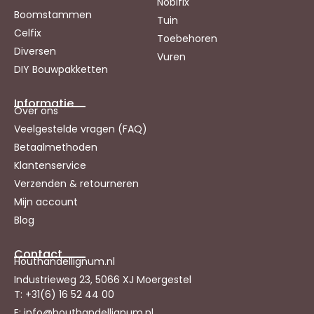
Nobifix
Boomstammen
Tuin
Celfix
Toebehoren
Diversen
Vuren
DIY Bouwpakketten
Informatie
Over ons
Veelgestelde vragen (FAQ)
Betaalmethoden
Klantenservice
Verzenden & retourneren
Mijn account
Blog
Contact
Houthandellignum.nl
Industrieweg 23, 5066 XJ Moergestel
T: +31(6) 16 52 44 00
E: info@houthandellignum.nl