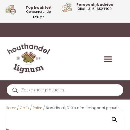
Persoonlijk advies
Top kwaliteit
0Bel: +31 6 16524400
Concurrerende
prijzen
Home
/
Celfix
/
Palen
/ Naaldhout, Celfix afrasteringpaal gepunt