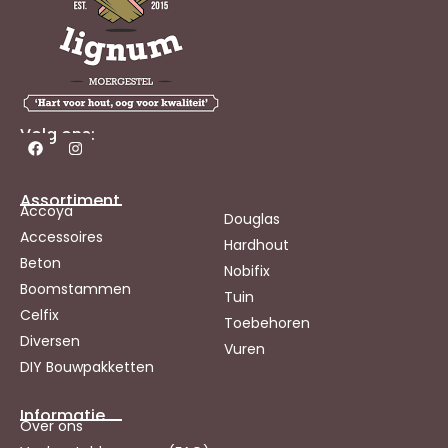
Volg ons:
Assortiment
Accoya
Douglas
Accessoires
Hardhout
Beton
Nobifix
Boomstammen
Tuin
Celfix
Toebehoren
Diversen
Vuren
DIY Bouwpakketten
Informatie
Over ons