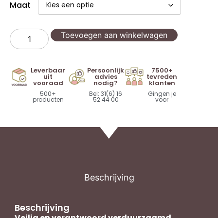
Maat
Toevoegen aan winkelwagen
Leverbaar
Persoonlijk
7500+
uit
advies
tevreden
vooraad
nodig?
klanten
500+
Bel: 31(6) 16
Gingen je
producten
52 44 00
voor
Beschrijving
Beschrijving
Veilig en verantwoord verduurzaamd