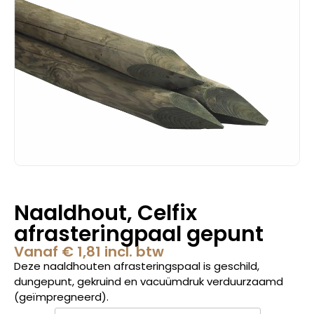
Naaldhout, Celfix
afrasteringpaal gepunt
Vanaf
€
1,81
incl. btw
Deze naaldhouten afrasteringspaal is geschild,
dungepunt, gekruind en vacuümdruk verduurzaamd
(geïmpregneerd).