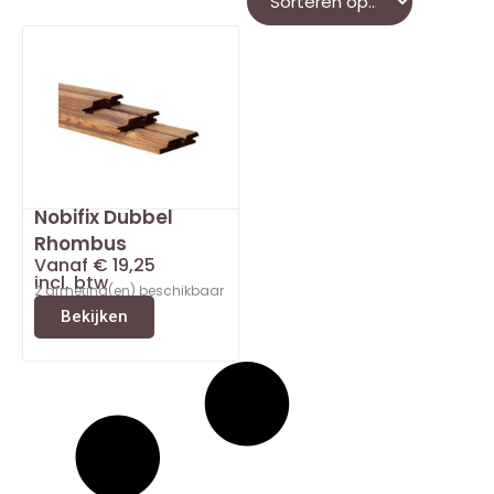
Nobifix Dubbel
Rhombus
Vanaf
€
19,25
incl. btw
2 afmeting(en) beschikbaar
Bekijken