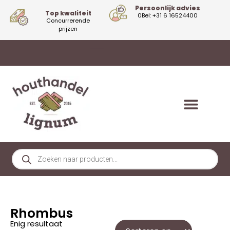
Persoonlijk advies
Top kwaliteit
0Bel: +31 6 16524400
Concurrerende
prijzen
Rhombus
Enig resultaat