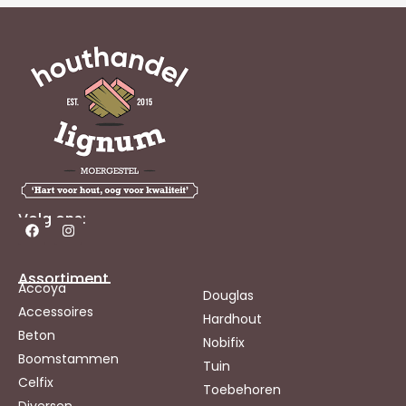
Volg ons:
Assortiment
Accoya
Douglas
Accessoires
Hardhout
Beton
Nobifix
Boomstammen
Tuin
Celfix
Toebehoren
Diversen