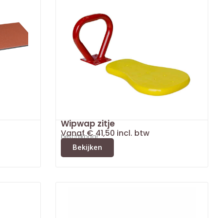
Wipwap zitje
Vanaf
€
41,50
incl. btw
beschikbaar
Bekijken