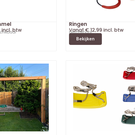
mmel
Ringen
5
incl. btw
Vanaf
€
12,99
incl. btw
schikbaar
beschikbaar
Bekijken