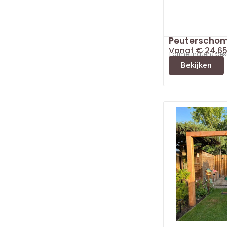
Peuterscho
Vanaf
€
24,6
1 afmeting(en) be
Bekijken