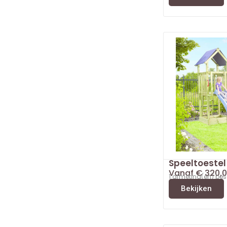
Speeltoestel
Vanaf
€
320,0
1 afmeting(en) be
Bekijken