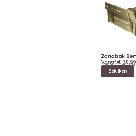
Zandbak Ber
Vanaf
€
70,99
1 afmeting(en) be
Bekijken