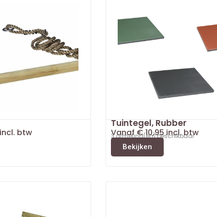
Tuintegel, Rubber
incl. btw
Vanaf
€
10,95
incl. btw
3 afmeting(en) beschikbaar
Bekijken