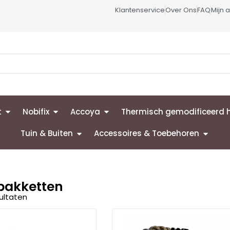
Klantenservice
Over Ons
FAQ
Mijn 
t
Nobifix
Accoya
Thermisch gemodificeerd 
Tuin & Buiten
Accessoires & Toebehoren
pakketten
sultaten