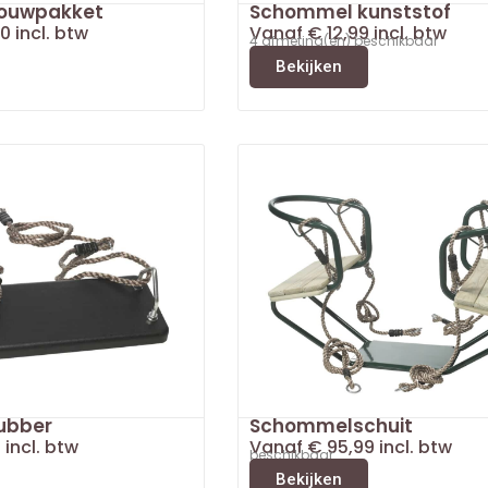
ouwpakket
Schommel kunststof
0
incl. btw
Vanaf
€
12,99
incl. btw
4 afmeting(en) beschikbaar
Bekijken
ubber
Schommelschuit
5
incl. btw
Vanaf
€
95,99
incl. btw
beschikbaar
Bekijken