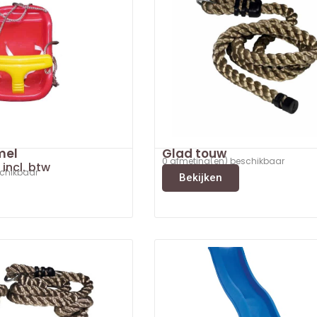
mel
Glad touw
0 afmeting(en) beschikbaar
incl. btw
schikbaar
Bekijken