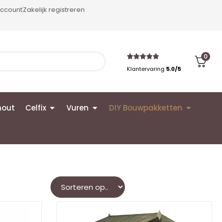
account
Zakelijk registreren
0
Klantervaring
5.0/5
hout
Celfix
Vuren
DIY Bouwpakketten