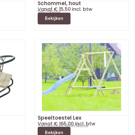
Schommel, hout
Vanaf
€
15,50
incl. btw
beschikbaar
Bekijken
Speeltoestel Lex
Vanaf
€
165,00
incl. btw
1 afmeting(en) beschikbaar
Bekijken