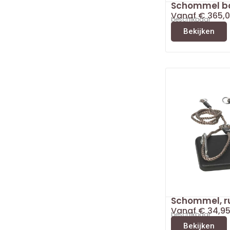
Schommel b
Vanaf
€
365,0
beschikbaar
Bekijken
Schommel, r
Vanaf
€
34,9
beschikbaar
Bekijken