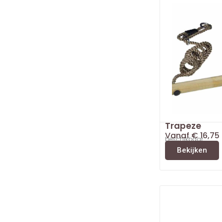
Trapeze
Vanaf
€
16,75
beschikbaar
Bekijken