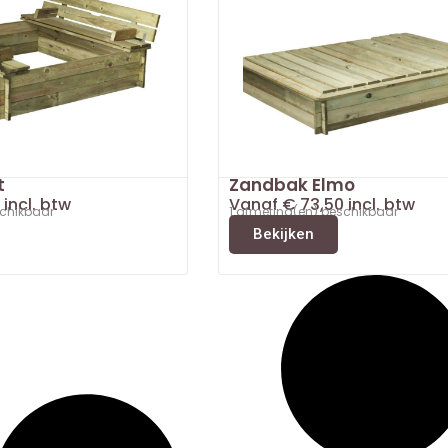
t
Zandbak Elmo
incl. btw
Vanaf
€
73,50
incl. btw
schikbaar
1 afmeting(en) beschikbaar
Bekijken