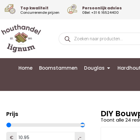
Top kwaliteit
Persoonlijk advies
Concurrerende prijzen
0Bel: +31 6 16524400
Home
Boomstammen
Douglas
Hardhou
DIY Bouw
Prijs
Toont alle 24 re
€
,-