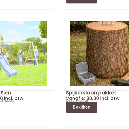
 Sien
Spijkerslaan pakket
0
incl. btw
Vanaf
€
80,00
incl. btw
schikbaar
beschikbaar
Bekijken