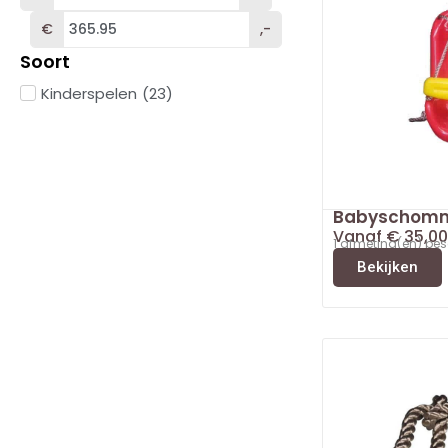
€
,-
Soort
Kinderspelen
(
23
)
Babyschom
Vanaf
€
35,00
1 afmeting(en) be
Bekijken