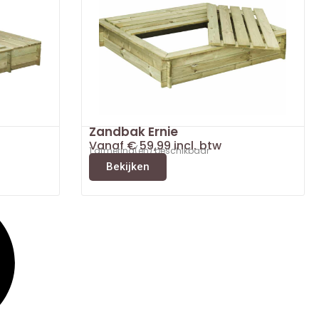
Zandbak Ernie
Vanaf
€
59,99
incl. btw
1 afmeting(en) beschikbaar
Bekijken