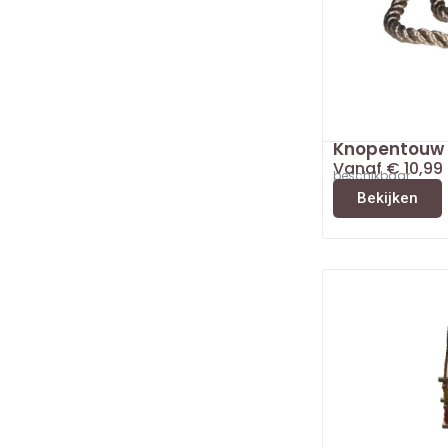
Knopentouw
Vanaf
€
10,99
beschikbaar
Bekijken