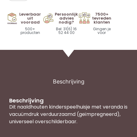
Leverbaar
Persoonlijk
7500+
uit
advies
tevreden
vooraad
nodig?
klanten
500+
Bel: 31(6) 16
Gingen je
producten
52 44 00
voor
Beschrijving
Beschrijving
Dit naaldhouten kinderspeelhuisje met veranda is
vacuümdruk verduurzaamd (geïmpregneerd),
universeel overschilderbaar.