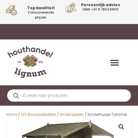
Persoonlijk advies
Top kwaliteit
0Bel: +31 6 16524400
Concurrerende
prijzen
Home
/
DIY Bouwpakketten
/
Kinderspelen
/ Kinderhuisje Tommie