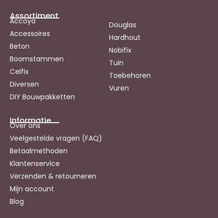
Assortiment
Accoya
Douglas
Accessoires
Hardhout
Beton
Nobifix
Boomstammen
Tuin
Celfix
Toebehoren
Diversen
Vuren
DIY Bouwpakketten
Informatie
Over ons
Veelgestelde vragen (FAQ)
Betaalmethoden
Klantenservice
Verzenden & retourneren
Mijn account
Blog