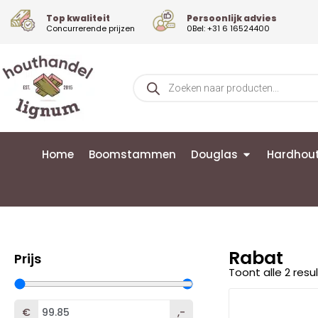
Top kwaliteit
Persoonlijk advies
Concurrerende prijzen
0Bel: +31 6 16524400
Home
Boomstammen
Douglas
Hardhou
Rabat
Prijs
Toont alle 2 resu
€
,-