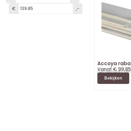
€
,-
Accoya raba
Vanaf
€
99,85
1 afmeting(en) be
Bekijken