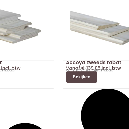
t
Accoya zweeds rabat
incl. btw
Vanaf
€
139,05
incl. btw
schikbaar
1 afmeting(en) beschikbaar
Bekijken