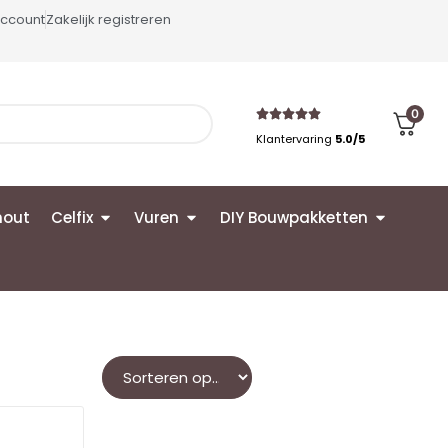
account
Zakelijk registreren
0
Klantervaring
5.0/5
hout
Celfix
Vuren
DIY Bouwpakketten