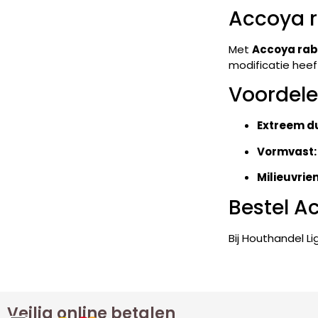
Accoya 
Met
Accoya rab
modificatie heef
Voordele
Extreem d
Vormvast:
Milieuvrien
Bestel A
Bij Houthandel L
Veilig online betalen