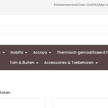
Klantenservice
Over Ons
FAQ
Mijn 
t
Nobifix
Accoya
Thermisch gemodificeerd 
Tuin & Buiten
Accessoires & Toebehoren
ltaten