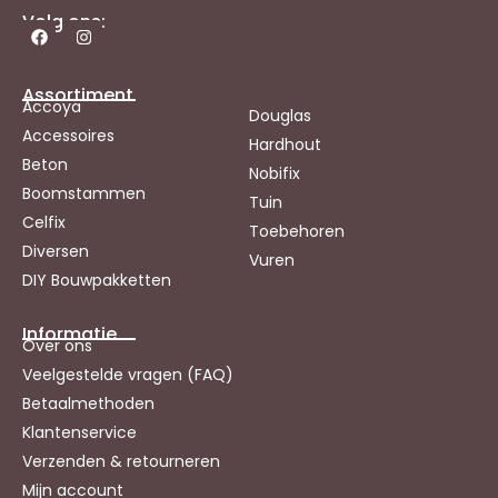
Volg ons:
Assortiment
Accoya
Douglas
Accessoires
Hardhout
Beton
Nobifix
Boomstammen
Tuin
Celfix
Toebehoren
Diversen
Vuren
DIY Bouwpakketten
Informatie
Over ons
Veelgestelde vragen (FAQ)
Betaalmethoden
Klantenservice
Verzenden & retourneren
Mijn account