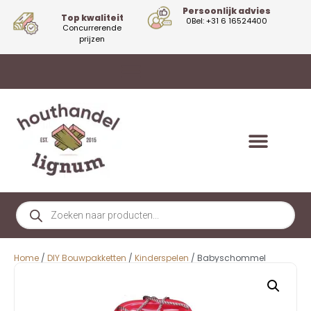
Persoonlijk advies
Top kwaliteit
0Bel: +31 6 16524400
Concurrerende
prijzen
Home
/
DIY Bouwpakketten
/
Kinderspelen
/ Babyschommel