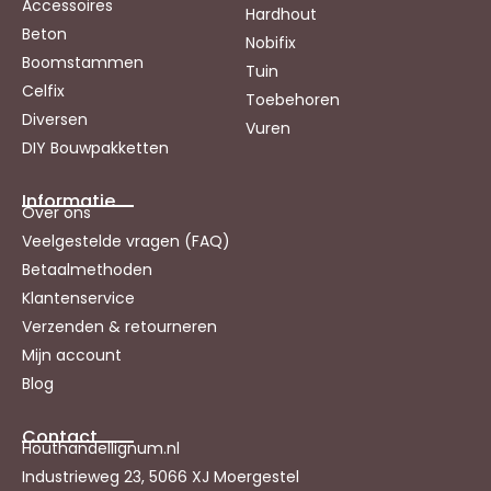
Accessoires
Hardhout
Beton
Nobifix
Boomstammen
Tuin
Celfix
Toebehoren
Diversen
Vuren
DIY Bouwpakketten
Informatie
Over ons
Veelgestelde vragen (FAQ)
Betaalmethoden
Klantenservice
Verzenden & retourneren
Mijn account
Blog
Contact
Houthandellignum.nl
Industrieweg 23, 5066 XJ Moergestel