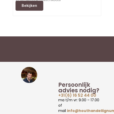
Bekijken
Persoonlijk
advies nodig?
+31(6) 16 52 44 00
ma t/m vr: 9.00 – 17.00
of
mail
info@houthandellignum