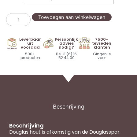
Toevoegen aan winkelwagen
Leverbaar
Persoonlijk
7500+
uit
advies
tevreden
vooraad
nodig?
klanten
500+
Bel: 31(6) 16
Gingen je
producten
52 44 00
voor
Beschrijving
Beschrijving
Douglas hout is afkomstig van de Douglasspar.