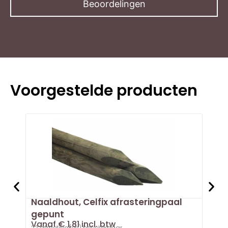
Beoordelingen
Voorgestelde producten
Naaldhout, Celfix afrasteringpaal
Doug
Van
gepunt
3 afm
Vanaf
€
1,81
incl. btw
B
22 afmeting(en) beschikbaar