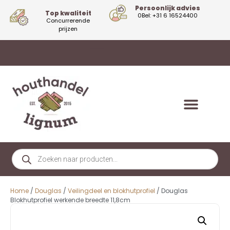
Persoonlijk advies
Top kwaliteit
0Bel: +31 6 16524400
Concurrerende
prijzen
Home
/
Douglas
/
Veilingdeel en blokhutprofiel
/ Douglas
Blokhutprofiel werkende breedte 11,8cm