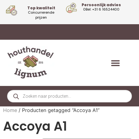
Persoonlijk advies
Top kwaliteit
0Bel: +31 6 16524400
Concurrerende
prijzen
Home
/ Producten getagged “Accoya A1”
Accoya A1