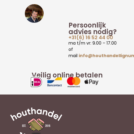
Persoonlijk
advies nodig?
+31(6) 16 52 44 00
ma t/m vr: 9.00 – 17.00
of
mail
info@houthandellignum
Veilig online betalen