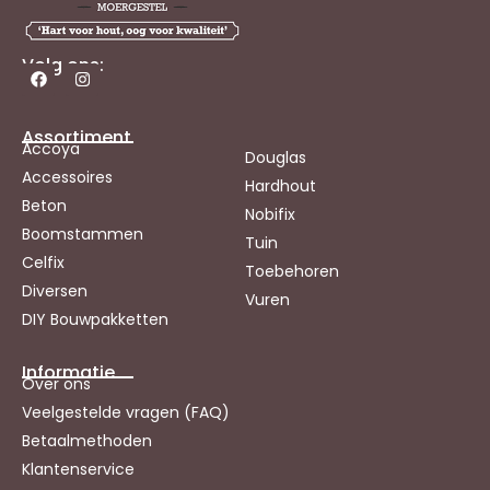
Volg ons:
Assortiment
Accoya
Douglas
Accessoires
Hardhout
Beton
Nobifix
Boomstammen
Tuin
Celfix
Toebehoren
Diversen
Vuren
DIY Bouwpakketten
Informatie
Over ons
Veelgestelde vragen (FAQ)
Betaalmethoden
Klantenservice