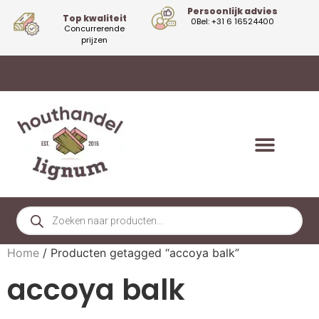
Persoonlijk advies
Top kwaliteit
0Bel: +31 6 16524400
Concurrerende
prijzen
Home
/ Producten getagged “accoya balk”
accoya balk