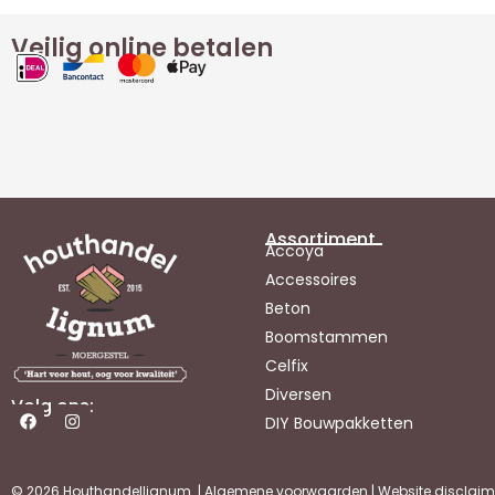
Veilig online betalen
Assortiment
Accoya
Accessoires
Beton
Boomstammen
Celfix
Diversen
Volg ons:
DIY Bouwpakketten
© 2026 Houthandellignum |
Algemene voorwaarden
|
Website disclaim