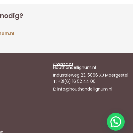
 nodig?
num.nl
Contact
Houthandellignum.nl
Industrieweg 23, 5066 XJ Moergestel
T: +31(6) 16 52 44 00
E: info@houthandellignum.nl
sh