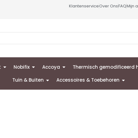
Klantenservice
Over Ons
FAQ
Mijn 
t
Nobifix
Accoya
Thermisch gemodificeerd 
Tuin & Buiten
Accessoires & Toebehoren