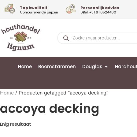
Top kwaliteit
Persoonlijk advies
Concurrerende prijzen
0Bel: +31 6 16524400
Home
Boomstammen
Douglas
Hardhou
Home
/ Producten getagged “accoya decking”
accoya decking
Enig resultaat