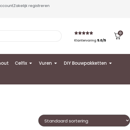
account
Zakelijk registreren
0
Klantervaring
5.0/5
hout
Celfix
Vuren
DIY Bouwpakketten