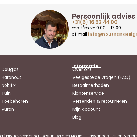
Persoonlijk advies
+31(6) 16 52 44 00
ma t/m vr: 9.00 – 17.00
of mail
info@houthandellig
Informatie
Douglas
Over ons
Hardhout
Veelgestelde vragen (FAQ)
Nobifix
Betaalmethoden
Tuin
Klantenservice
Toebehoren
Verzenden & retourneren
Vuren
Mijn account
Blog
er
|
Privacy verklaring
| Design: Wilgers Media – Dasvanbas Design & Publi