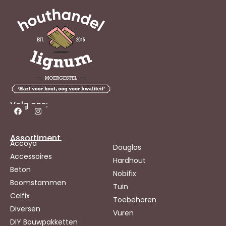
Volg ons:
Assortiment
Accoya
Douglas
Accessoires
Hardhout
Beton
Nobifix
Boomstammen
Tuin
Celfix
Toebehoren
Diversen
Vuren
DIY Bouwpakketten