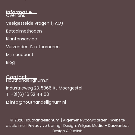
Informatie
Over ons
Veelgestelde vragen (FAQ)
Betaalmethoden
Klantenservice
Verzenden & retourneren
Mijn account
Blog
Contact
Houthandellignum.nl
Industrieweg 23, 5066 XJ Moergestel
T: +31(6) 16 52 44 00
E: info@houthandellignum.nl
© 2026 Houthandellignum |
Algemene voorwaarden
|
Website
disclaimer
|
Privacy verklaring
| Design: Wilgers Media – Dasvanbas
Design & Publish