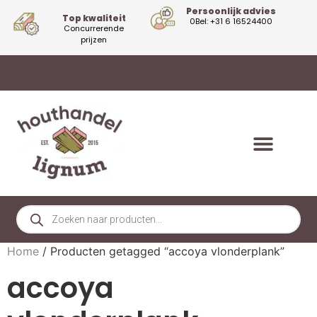
Persoonlijk advies
Top kwaliteit
0Bel: +31 6 16524400
Concurrerende
prijzen
Home
/ Producten getagged “accoya vlonderplank”
accoya