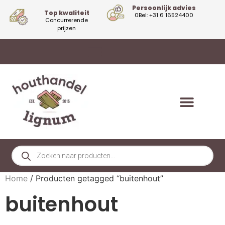
Persoonlijk advies
Top kwaliteit
0Bel: +31 6 16524400
Concurrerende
prijzen
Home
/ Producten getagged “buitenhout”
buitenhout