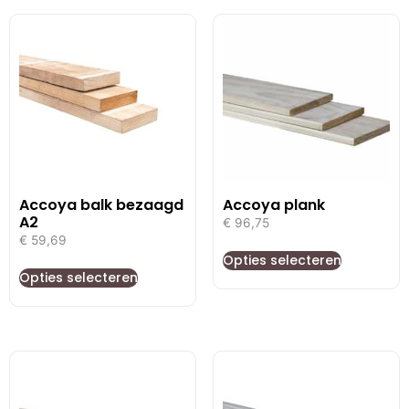
Accoya balk bezaagd
Accoya plank
A2
€
96,75
€
59,69
Opties selecteren
Opties selecteren