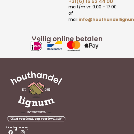
+31(6) 16 52 44 00
ma t/m vr: 9.00 – 17.00
of
mail
info@houthandellignum
Veilig online betalen
Volg ons: