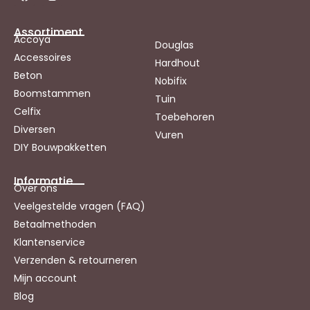
Assortiment
Accoya
Douglas
Accessoires
Hardhout
Beton
Nobifix
Boomstammen
Tuin
Celfix
Toebehoren
Diversen
Vuren
DIY Bouwpakketten
Informatie
Over ons
Veelgestelde vragen (FAQ)
Betaalmethoden
Klantenservice
Verzenden & retourneren
Mijn account
Blog