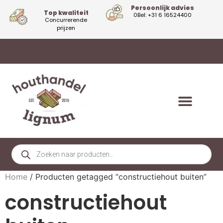
Persoonlijk advies
Top kwaliteit
0Bel: +31 6 16524400
Concurrerende
prijzen
Home
/ Producten getagged “constructiehout buiten”
constructiehout