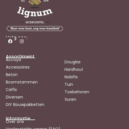
Volg ons:
Assortiment
Accoya
Douglas
Accessoires
Hardhout
Beton
Nobifix
Boomstammen
Tuin
Celfix
Toebehoren
Diversen
Vuren
DIY Bouwpakketten
Informatie
Over ons
Veelgestelde vragen (FAQ)