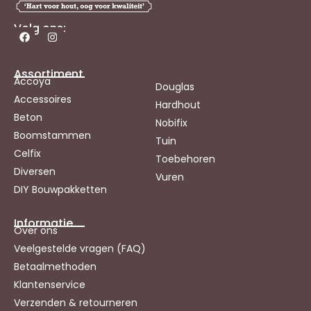
Volg ons:
Assortiment
Accoya
Douglas
Accessoires
Hardhout
Beton
Nobifix
Boomstammen
Tuin
Celfix
Toebehoren
Diversen
Vuren
DIY Bouwpakketten
Informatie
Over ons
Veelgestelde vragen (FAQ)
Betaalmethoden
Klantenservice
Verzenden & retourneren