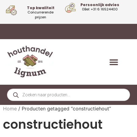
Persoonlijk advies
Top kwaliteit
0Bel: +31 6 16524400
Concurrerende
prijzen
Home
/ Producten getagged “constructiehout”
constructiehout