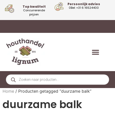
Persoonlijk advies
Top kwaliteit
0Bel: +31 6 16524400
Concurrerende
prijzen
Home
/ Producten getagged “duurzame balk”
duurzame balk