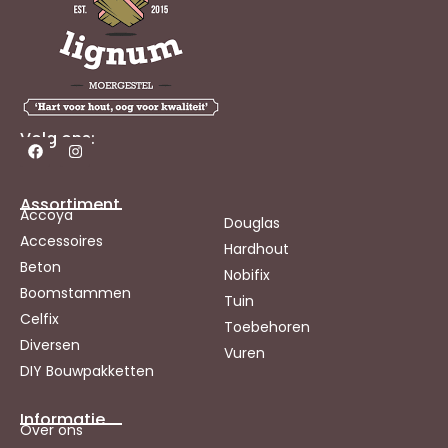
Volg ons:
Assortiment
Accoya
Douglas
Accessoires
Hardhout
Beton
Nobifix
Boomstammen
Tuin
Celfix
Toebehoren
Diversen
Vuren
DIY Bouwpakketten
Informatie
Over ons