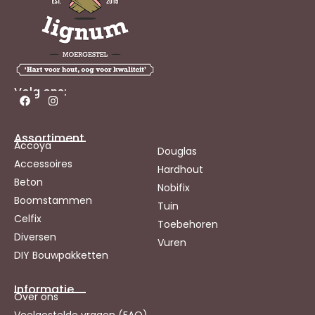
Volg ons:
Assortiment
Accoya
Douglas
Accessoires
Hardhout
Beton
Nobifix
Boomstammen
Tuin
Celfix
Toebehoren
Diversen
Vuren
DIY Bouwpakketten
Informatie
Over ons
Veelgestelde vragen (FAQ)