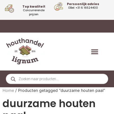
Persoonlijk advies
Top kwaliteit
0Bel: +31 6 16524400
Concurrerende
prijzen
Home
/ Producten getagged “duurzame houten paal”
duurzame houten