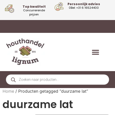
Persoonlijk advies
Top kwaliteit
0Bel: +31 6 16524400
Concurrerende
prijzen
Home
/ Producten getagged “duurzame lat”
duurzame lat