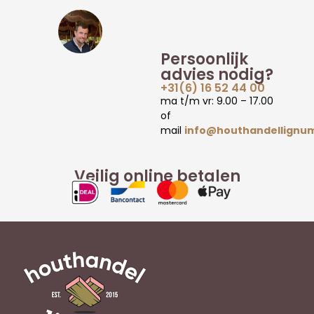
Persoonlijk
advies nodig?
+31(6) 16 52 44 00
ma t/m vr: 9.00 – 17.00
of
mail
info@houthandellignum
Veilig online betalen