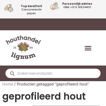
Persoonlijk advies
Top kwaliteit
0Bel: +31 6 16524400
Concurrerende
prijzen
Home
/ Producten getagged “geprofileerd hout”
geprofileerd hout