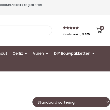
account
Zakelijk registreren
0
Klantervaring
5.0/5
hout
Celfix
Vuren
DIY Bouwpakketten