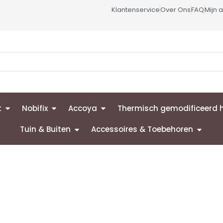
Klantenservice
Over Ons
FAQ
Mijn 
t
Nobifix
Accoya
Thermisch gemodificeerd 
Tuin & Buiten
Accessoires & Toebehoren