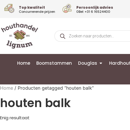
Top kwaliteit
Persoonlijk advies
Concurrerende prijzen
0Bel: +31 6 16524400
Home
Boomstammen
Douglas
Hardhou
Home
/ Producten getagged “houten balk”
houten balk
Enig resultaat