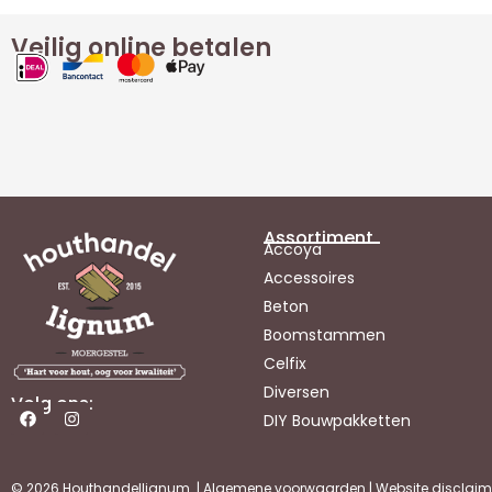
Veilig online betalen
Assortiment
Accoya
Accessoires
Beton
Boomstammen
Celfix
Diversen
Volg ons:
DIY Bouwpakketten
© 2026 Houthandellignum |
Algemene voorwaarden
|
Website disclaim