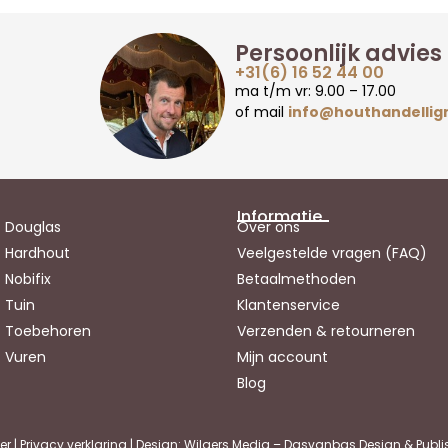
Persoonlijk advies
+31(6) 16 52 44 00
ma t/m vr: 9.00 – 17.00
of mail
info@houthandellig
Informatie
Douglas
Over ons
Hardhout
Veelgestelde vragen (FAQ)
Nobifix
Betaalmethoden
Tuin
Klantenservice
Toebehoren
Verzenden & retourneren
Vuren
Mijn account
Blog
er
|
Privacy verklaring
| Design: Wilgers Media – Dasvanbas Design & Publi