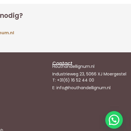
 nodig?
num.nl
Contact
Houthandellignum.nl
Industrieweg 23, 5066 XJ Moergestel
T: +31(6) 16 52 44 00
E: info@houthandellignum.nl
sh