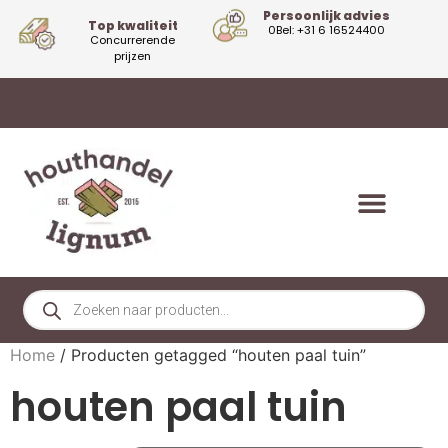
Persoonlijk advies
Top kwaliteit
0Bel: +31 6 16524400
Concurrerende
prijzen
Home
/ Producten getagged “houten paal tuin”
houten paal tuin