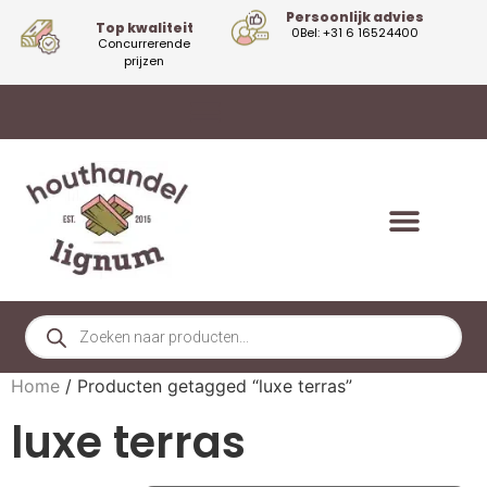
Persoonlijk advies
Top kwaliteit
0Bel: +31 6 16524400
Concurrerende
prijzen
Home
/ Producten getagged “luxe terras”
luxe terras