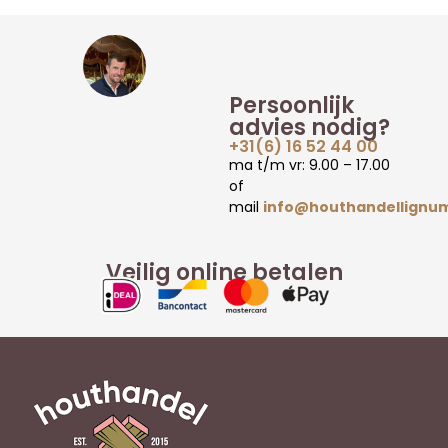
Persoonlijk
advies nodig?
+31(6) 16 52 44 00
ma t/m vr: 9.00 – 17.00
of
mail
info@houthandellignum
Veilig online betalen