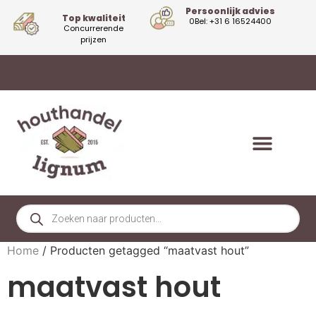
Persoonlijk advies
Top kwaliteit
0Bel: +31 6 16524400
Concurrerende
prijzen
Home
/ Producten getagged “maatvast hout”
maatvast hout