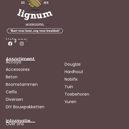
Volg ons:
Assortiment
Accoya
Douglas
Accessoires
Hardhout
Beton
Nobifix
Boomstammen
Tuin
Celfix
Toebehoren
Diversen
Vuren
DIY Bouwpakketten
Informatie
Over ons