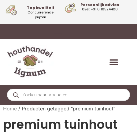
Persoonlijk advies
Top kwaliteit
0Bel: +31 6 16524400
Concurrerende
prijzen
Home
/ Producten getagged “premium tuinhout”
premium tuinhout