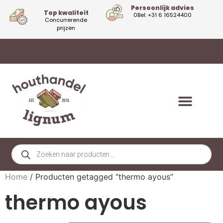
Persoonlijk advies
Top kwaliteit
0Bel: +31 6 16524400
Concurrerende
prijzen
Home
/ Producten getagged “thermo ayous”
thermo ayous