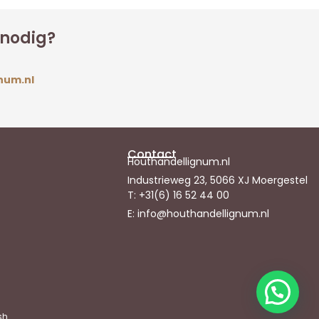
 nodig?
num.nl
Contact
Houthandellignum.nl
Industrieweg 23, 5066 XJ Moergestel
T: +31(6) 16 52 44 00
E: info@houthandellignum.nl
sh