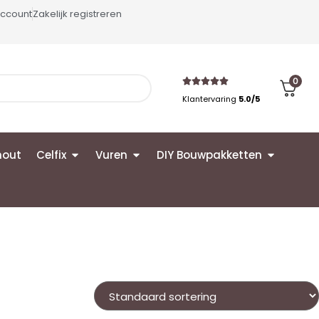
account
Zakelijk registreren
0
Klantervaring
5.0/5
hout
Celfix
Vuren
DIY Bouwpakketten