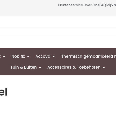
Klantenservice
Over Ons
FAQ
Mijn 
t
Nobifix
Accoya
Thermisch gemodificeerd 
Tuin & Buiten
Accessoires & Toebehoren
el