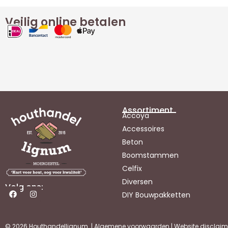
Veilig online betalen
Assortiment
Accoya
Accessoires
Beton
Boomstammen
Celfix
Diversen
Volg ons:
DIY Bouwpakketten
© 2026 Houthandellignum |
Algemene voorwaarden
|
Website disclaim