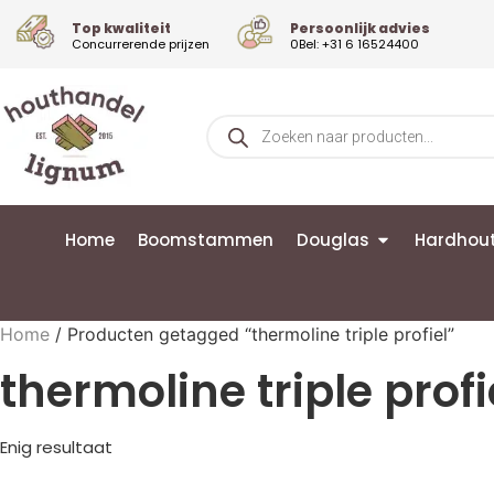
Top kwaliteit
Persoonlijk advies
Concurrerende prijzen
0Bel: +31 6 16524400
Home
Boomstammen
Douglas
Hardhou
Home
/ Producten getagged “thermoline triple profiel”
thermoline triple profi
Enig resultaat