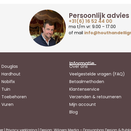
Persoonlijk advies
+31(6) 16 52 44 00
ma t/m vr: 9.00 – 17.00
of mail
info@houthandellig
Informatie
Douglas
Over ons
Hardhout
Veelgestelde vragen (FAQ)
Nobifix
Betaalmethoden
Tuin
Klantenservice
Toebehoren
Verzenden & retourneren
Vuren
Mijn account
Blog
er
|
Privacy verklaring
| Design: Wilgers Media – Dasvanbas Design & Publi