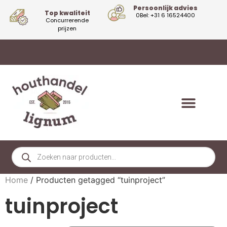
Persoonlijk advies
Top kwaliteit
0Bel: +31 6 16524400
Concurrerende
prijzen
Home
/ Producten getagged “tuinproject”
tuinproject