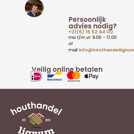
Persoonlijk
advies nodig?
+31(6) 16 52 44 00
ma t/m vr: 9.00 – 17.00
of
mail
info@houthandellignum
Veilig online betalen