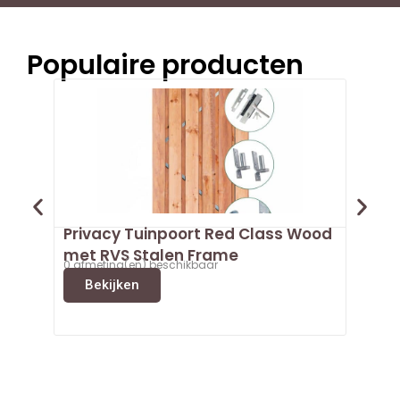
Populaire producten
Privacy Tuinpoort Red Class Wood
Tuinp
met RVS Stalen Frame
Fram
0 afmeting(en) beschikbaar
Vana
3 afmet
Bekijken
Bek