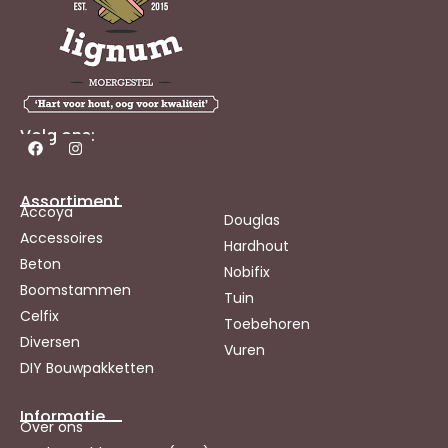
Volg ons:
Assortiment
Accoya
Douglas
Accessoires
Hardhout
Beton
Nobifix
Boomstammen
Tuin
Celfix
Toebehoren
Diversen
Vuren
DIY Bouwpakketten
Informatie
Over ons