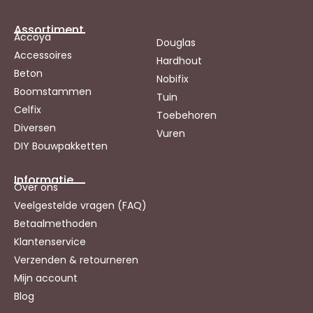
Assortiment
Accoya
Douglas
Accessoires
Hardhout
Beton
Nobifix
Boomstammen
Tuin
Celfix
Toebehoren
Diversen
Vuren
DIY Bouwpakketten
Informatie
Over ons
Veelgestelde vragen (FAQ)
Betaalmethoden
Klantenservice
Verzenden & retourneren
Mijn account
Blog