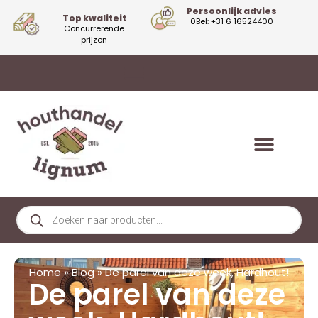
Persoonlijk advies
Top kwaliteit
0Bel: +31 6 16524400
Concurrerende
prijzen
Home
»
Blog
»
De parel van deze week, Hardhout!
De parel van deze