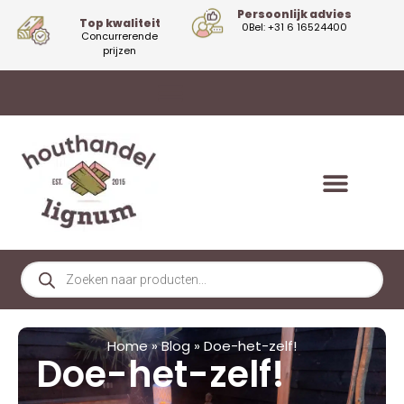
Persoonlijk advies
Top kwaliteit
0Bel: +31 6 16524400
Concurrerende
prijzen
Home
»
Blog
»
Doe-het-zelf!
Doe-het-zelf!