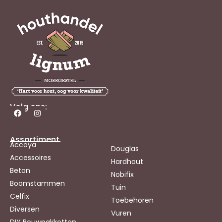
Volg ons:
Assortiment
Accoya
Douglas
Accessoires
Hardhout
Beton
Nobifix
Boomstammen
Tuin
Celfix
Toebehoren
Diversen
Vuren
DIY Bouwpakketten