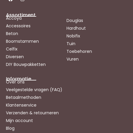
Assortiment
Accoya
Douglas
Accessoires
Hardhout
Beton
Nobifix
Boomstammen
Tuin
Celfix
Toebehoren
Diversen
Vuren
DIY Bouwpakketten
Informatie
Over ons
Veelgestelde vragen (FAQ)
Betaalmethoden
Klantenservice
Verzenden & retourneren
Mijn account
Blog