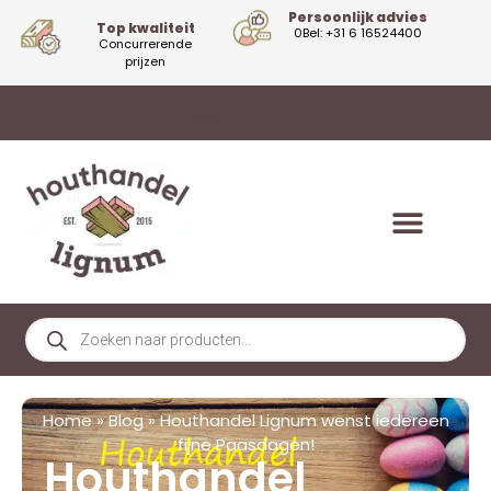
Persoonlijk advies
Top kwaliteit
0Bel: +31 6 16524400
Concurrerende
prijzen
Home
»
Blog
»
Houthandel Lignum wenst iedereen
fijne Paasdagen!
Houthandel