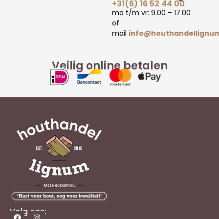
+31(6) 16 52 44 00
ma t/m vr: 9.00 – 17.00
of
mail
info@houthandellignum
Veilig online betalen
Volg ons: