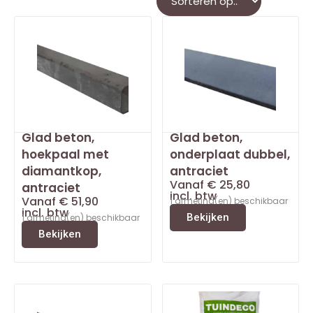
Glad beton,
Glad beton,
hoekpaal met
onderplaat dubbel,
diamantkop,
antraciet
Vanaf
€
25,80
antraciet
incl. btw
Vanaf
€
51,90
1 afmeting(en) beschikbaar
incl. btw
Bekijken
1 afmeting(en) beschikbaar
Bekijken