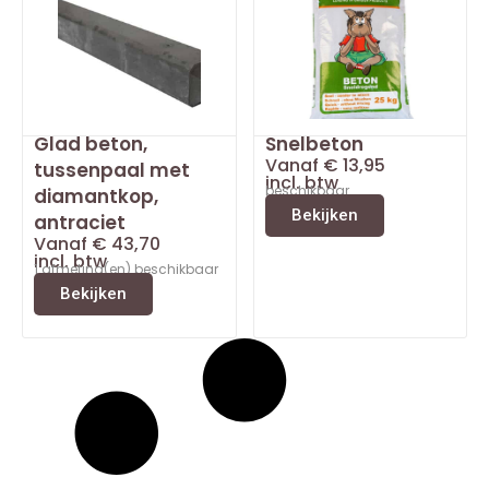
Glad beton,
Snelbeton
Vanaf
€
13,95
tussenpaal met
incl. btw
beschikbaar
diamantkop,
Bekijken
antraciet
Vanaf
€
43,70
incl. btw
1 afmeting(en) beschikbaar
Bekijken