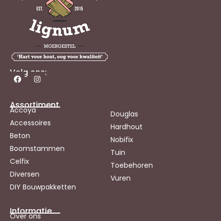
Volg ons:
Assortiment
Accoya
Douglas
Accessoires
Hardhout
Beton
Nobifix
Boomstammen
Tuin
Celfix
Toebehoren
Diversen
Vuren
DIY Bouwpakketten
Informatie
Over ons