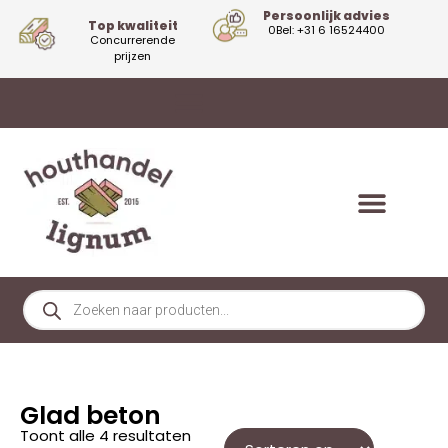
Persoonlijk advies
Top kwaliteit
0Bel: +31 6 16524400
Concurrerende
prijzen
Glad beton
Toont alle 4 resultaten