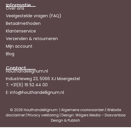
Informatie
Over ons
Veelgestelde vragen (FAQ)
Betaalmethoden
Klantenservice
Verzenden & retourneren
Mijn account
Blog
Contact
Houthandellignum.nl
Industrieweg 23, 5066 XJ Moergestel
T: +31(6) 16 52 44 00
E: info@houthandellignum.nl
© 2026 Houthandellignum |
Algemene voorwaarden
|
Website
disclaimer
|
Privacy verklaring
| Design: Wilgers Media – Dasvanbas
Design & Publish