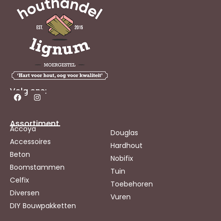
Volg ons:
Assortiment
Accoya
Douglas
Accessoires
Hardhout
Beton
Nobifix
Boomstammen
Tuin
Celfix
Toebehoren
Diversen
Vuren
DIY Bouwpakketten