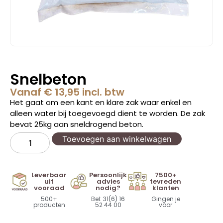
Snelbeton
Vanaf
€
13,95
incl. btw
Het gaat om een kant en klare zak waar enkel en
alleen water bij toegevoegd dient te worden. De zak
bevat 25kg aan sneldrogend beton.
Toevoegen aan winkelwagen
Leverbaar
Persoonlijk
7500+
uit
advies
tevreden
vooraad
nodig?
klanten
500+
Bel: 31(6) 16
Gingen je
producten
52 44 00
voor