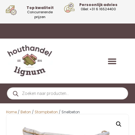
Persoonlijk advies
Top kwaliteit
0Bel: +31 6 16524400
Concurrerende
prijzen
Home
/
Beton
/
Stampbeton
/ Snelbeton