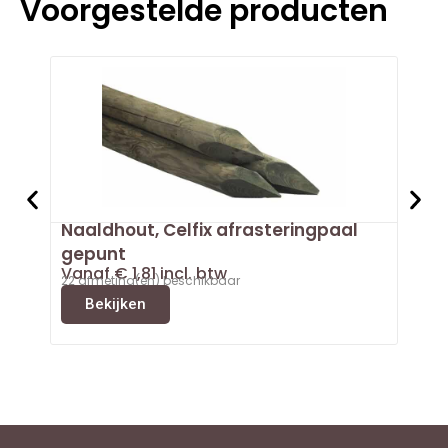
Voorgestelde producten
Naaldhout, Celfix afrasteringpaal
Doug
Van
gepunt
3 afm
Vanaf
€
1,81
incl. btw
B
22 afmeting(en) beschikbaar
Bekijken