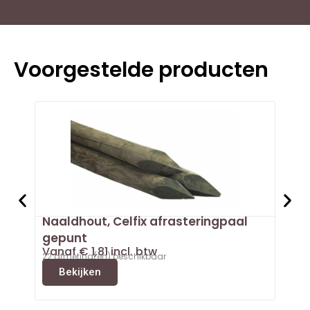
Voorgestelde producten
Naaldhout, Celfix afrasteringpaal
Doug
Van
gepunt
3 afm
Vanaf
€
1,81
incl. btw
B
22 afmeting(en) beschikbaar
Bekijken