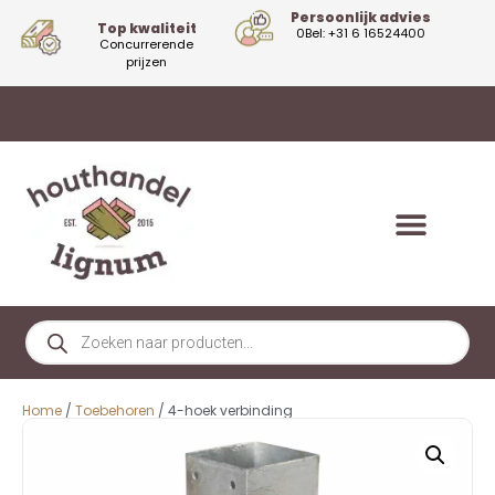
Persoonlijk advies
Top kwaliteit
0Bel: +31 6 16524400
Concurrerende
prijzen
Home
/
Toebehoren
/ 4-hoek verbinding