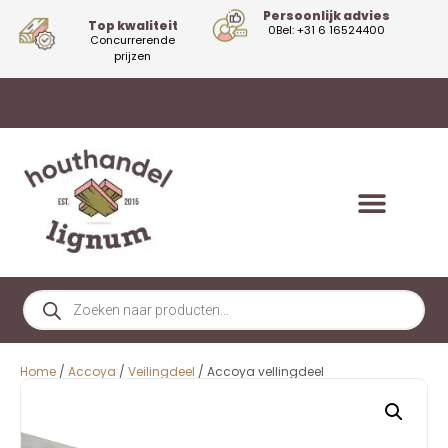
Persoonlijk advies
Top kwaliteit
0Bel: +31 6 16524400
Concurrerende
prijzen
Home
/
Accoya
/
Veilingdeel
/ Accoya vellingdeel