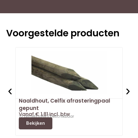
Voorgestelde producten
Naaldhout, Celfix afrasteringpaal
Doug
Van
gepunt
3 afm
Vanaf
€
1,81
incl. btw
B
22 afmeting(en) beschikbaar
Bekijken