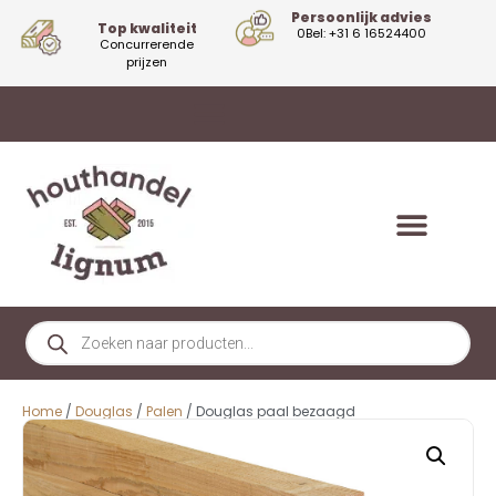
Persoonlijk advies
Top kwaliteit
0Bel: +31 6 16524400
Concurrerende
prijzen
Home
/
Douglas
/
Palen
/ Douglas paal bezaagd