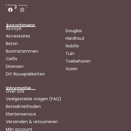
Volg ons:
Assortiment
Accoya
Douglas
Accessoires
Hardhout
Beton
Nobifix
Boomstammen
Tuin
Celfix
Toebehoren
Diversen
Vuren
DIY Bouwpakketten
Informatie
Over ons
Veelgestelde vragen (FAQ)
Betaalmethoden
Klantenservice
Verzenden & retourneren
Mijn account