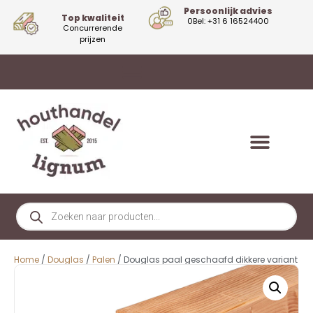
Persoonlijk advies
Top kwaliteit
0Bel: +31 6 16524400
Concurrerende
prijzen
Home
/
Douglas
/
Palen
/ Douglas paal geschaafd dikkere variant