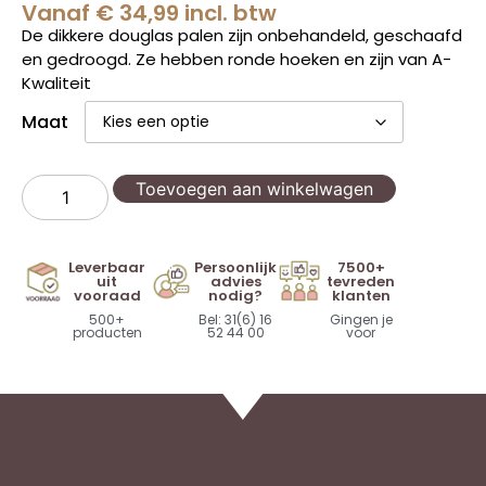
Vanaf
€
34,99
incl. btw
De dikkere douglas palen zijn onbehandeld, geschaafd
en gedroogd. Ze hebben ronde hoeken en zijn van A-
Kwaliteit
Maat
Toevoegen aan winkelwagen
Leverbaar
Persoonlijk
7500+
uit
advies
tevreden
vooraad
nodig?
klanten
500+
Bel: 31(6) 16
Gingen je
producten
52 44 00
voor