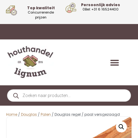
Persoonlijk advies
Top kwaliteit
0Bel: +31 6 16524400
Concurrerende
prijzen
Home
/
Douglas
/
Palen
/ Douglas regel / paal versgezaagd