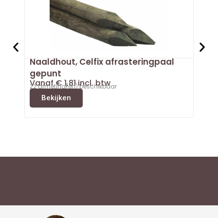
Naaldhout, Celfix afrasteringpaal
Doug
Van
gepunt
3 afm
Vanaf
€
1,81
incl. btw
B
22 afmeting(en) beschikbaar
Bekijken