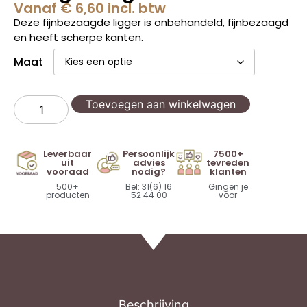
Vanaf
€
6,60
incl. btw
Deze fijnbezaagde ligger is onbehandeld, fijnbezaagd
en heeft scherpe kanten.
Maat
Toevoegen aan winkelwagen
Leverbaar
Persoonlijk
7500+
uit
advies
tevreden
vooraad
nodig?
klanten
500+
Bel: 31(6) 16
Gingen je
producten
52 44 00
voor
Beschrijving