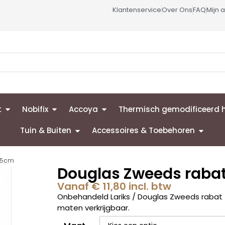
Klantenservice
Over Ons
FAQ
Mijn 
t
Nobifix
Accoya
Thermisch gemodificeerd 
Tuin & Buiten
Accessoires & Toebehoren
7,5cm
Douglas Zweeds rabat
Vanaf
€
11,80
incl. btw
Onbehandeld Lariks / Douglas Zweeds rabat f
maten verkrijgbaar.