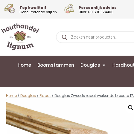
Top kwaliteit
Persoonlijk advies
Concurrerende prijzen
0Bel: +31 6 16524400
Home
Boomstammen
Douglas
Hardhou
Home
/
Douglas
/
Rabat
/ Douglas Zweeds rabat werkende breedte 1