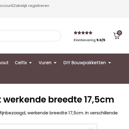
account
Zakelijk registreren
0
Klantervaring
5.0/5
hout
Celfix
Vuren
DIY Bouwpakketten
 werkende breedte 17,5cm
ijnbezaagd, werkende breedte 17,5cm. In verschillende