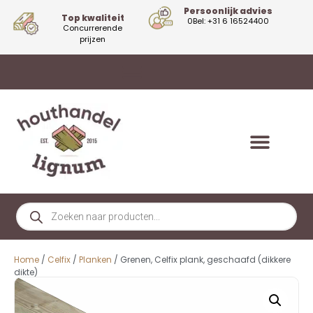
Persoonlijk advies
Top kwaliteit
0Bel: +31 6 16524400
Concurrerende
prijzen
Home
/
Celfix
/
Planken
/ Grenen, Celfix plank, geschaafd (dikkere
dikte)