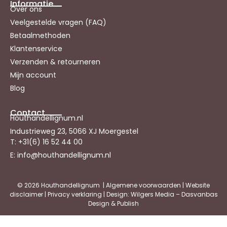
Informatie
Over ons
Veelgestelde vragen (FAQ)
Betaalmethoden
Klantenservice
Verzenden & retourneren
Mijn account
Blog
Contact
Houthandellignum.nl
Industrieweg 23, 5066 XJ Moergestel
T: +31(6) 16 52 44 00
E: info@houthandellignum.nl
© 2026 Houthandellignum |
Algemene voorwaarden
|
Website
disclaimer
|
Privacy verklaring
| Design: Wilgers Media – Dasvanbas
Design & Publish