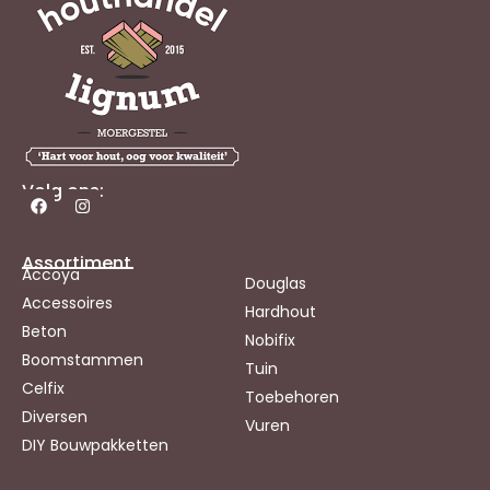
Volg ons:
Assortiment
Accoya
Douglas
Accessoires
Hardhout
Beton
Nobifix
Boomstammen
Tuin
Celfix
Toebehoren
Diversen
Vuren
DIY Bouwpakketten