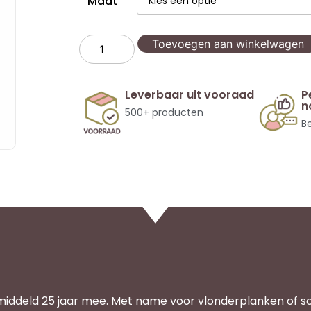
Maat
Toevoegen aan winkelwagen
Leverbaar uit vooraad
P
n
500+ producten
Be
middeld 25 jaar mee. Met name voor vlonderplanken of s