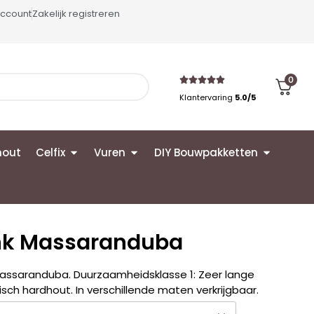
account
Zakelijk registreren
0
Klantervaring
5.0/5
hout
Celfix
Vuren
DIY Bouwpakketten
nk Massaranduba
assaranduba. Duurzaamheidsklasse 1: Zeer lange
sch hardhout. In verschillende maten verkrijgbaar.