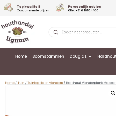
Top kwaliteit
Persoonlijk advies
Concurrerende prijzen
0Bel: +31 6 16524400
Home
Boomstammen
Douglas
Hardhou
Home
/
Tuin
/
Tuintegels en vlonders
/ Hardhout Vlonderplank Massa