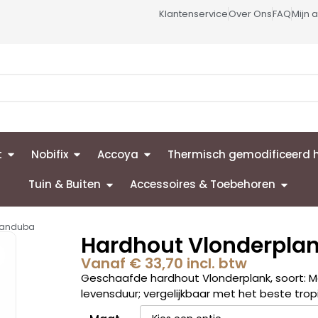
Klantenservice
Over Ons
FAQ
Mijn 
t
Nobifix
Accoya
Thermisch gemodificeerd 
Tuin & Buiten
Accessoires & Toebehoren
randuba
Hardhout Vlonderpla
Vanaf
€
33,70
incl. btw
Geschaafde hardhout Vlonderplank, soort: M
levensduur; vergelijkbaar met het beste tropi