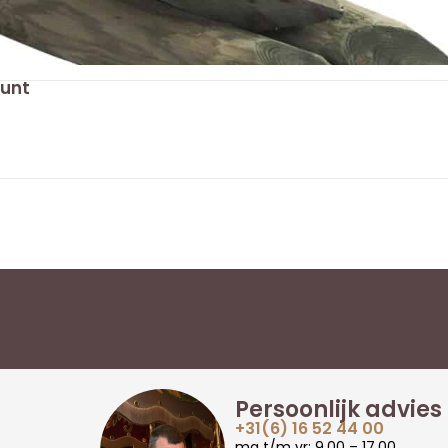
punt
Persoonlijk advies
+31(6) 16 52 44 00
ma t/m vr: 9.00 – 17.00