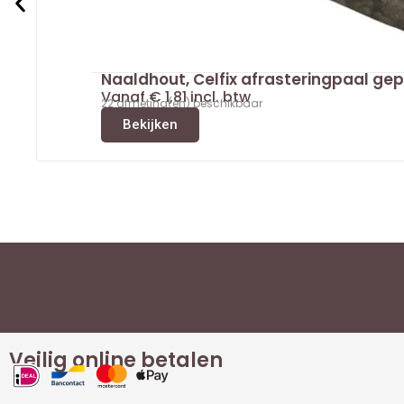
Naaldhout, Celfix afrasteringpaal ge
Vanaf
€
1,81
incl. btw
22 afmeting(en) beschikbaar
Bekijken
Veilig online betalen