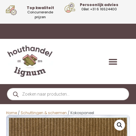
Persoonlijk advies
Top kwaliteit
0Bel: +31 6 16524400
Concurrerende
prijzen
Home
/
Schuttingen & schermen
/ Kokospaneel