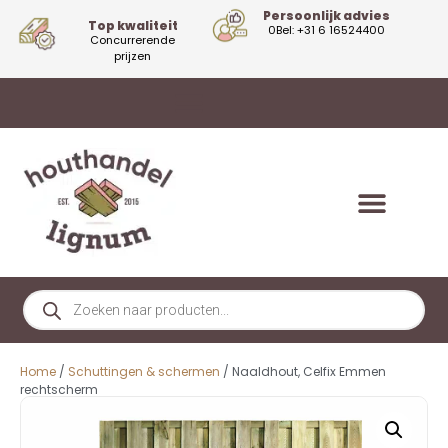
Persoonlijk advies
Top kwaliteit
0Bel: +31 6 16524400
Concurrerende
prijzen
Home
/
Schuttingen & schermen
/ Naaldhout, Celfix Emmen
rechtscherm