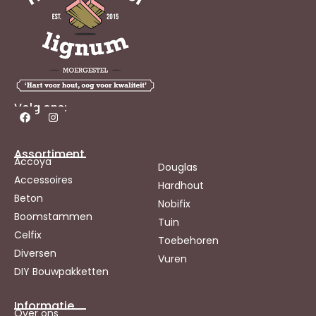
Volg ons:
Assortiment
Accoya
Douglas
Accessoires
Hardhout
Beton
Nobifix
Boomstammen
Tuin
Celfix
Toebehoren
Diversen
Vuren
DIY Bouwpakketten
Informatie
Over ons