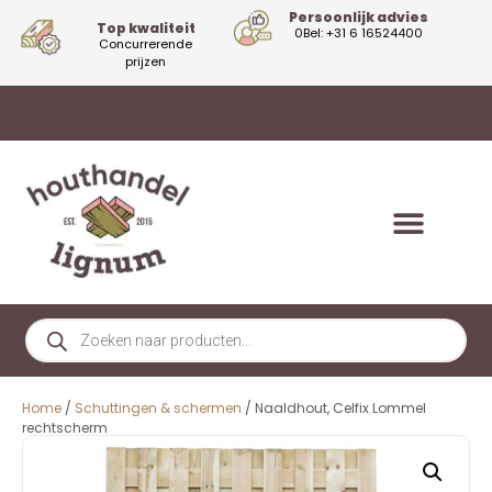
Persoonlijk advies
Top kwaliteit
0Bel: +31 6 16524400
Concurrerende
prijzen
Home
/
Schuttingen & schermen
/ Naaldhout, Celfix Lommel
rechtscherm