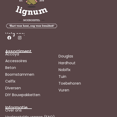
Volg ons:
Assortiment
Accoya
Douglas
Accessoires
Hardhout
Beton
Nobifix
Boomstammen
Tuin
Celfix
Toebehoren
Diversen
Vuren
DIY Bouwpakketten
Informatie
Over ons