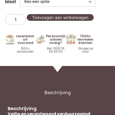
Maat
Toevoegen aan winkelwagen
Leverbaar
Persoonlijk
7500+
uit
advies
tevreden
vooraad
nodig?
klanten
500+
Bel: 31(6) 16
Gingen je
producten
52 44 00
voor
Beschrijving
Beschrijving
Veilig en verantwoord verduurzaamd