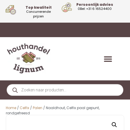
Persoonlijk advies
Top kwaliteit
0Bel: +31 6 16524400
Concurrerende
prijzen
Home
/
Celfix
/
Palen
/ Naaldhout, Celfix paal gepunt,
rondgefreesd