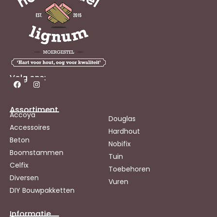
Volg ons:
Assortiment
Accoya
Douglas
Accessoires
Hardhout
Beton
Nobifix
Boomstammen
Tuin
Celfix
Toebehoren
Diversen
Vuren
DIY Bouwpakketten
Informatie