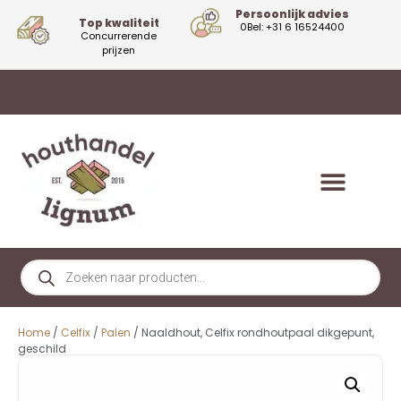
Persoonlijk advies
Top kwaliteit
0Bel: +31 6 16524400
Concurrerende
prijzen
Home
/
Celfix
/
Palen
/ Naaldhout, Celfix rondhoutpaal dikgepunt,
geschild